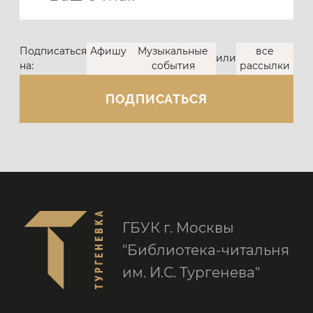
Подписаться
Афишу
Музыкальные
все
или
на:
события
рассылки
ГБУК г. Москвы
"Библиотека-читальня
им. И.С. Тургенева"