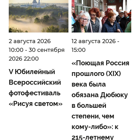
2 августа 2026
12 августа 2026 -
12
10:00
-
30 сентября
15:00
15
2026 22:00
«Поющая Россия
Э
V Юбилейный
прошлого (XIX)
«
Всероссийский
века была
п
фотофестиваль
обязана Дюбюку
н
«Рисуя светом»
в большей
б
степени, чем
а
кому-либо»: к
215-летнему