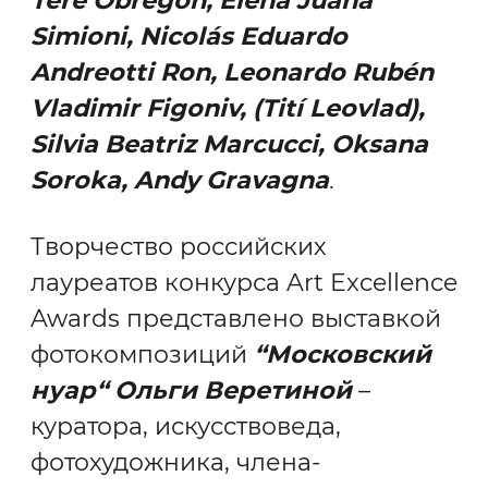
Tere Obregón, Elena Juana
Simioni, Nicolás Eduardo
Andreotti Ron, Leonardo Rubén
Vladimir Figoniv, (Tití Leovlad),
Silvia Beatriz Marcucci, Oksana
Soroka, Andy Gravagna
.
Творчество российских
лауреатов конкурса Art Excellence
Awards представлено выставкой
фотокомпозиций
“Московский
нуар“ Ольги Веретиной
–
куратора, искусствоведа,
фотохудожника, члена-