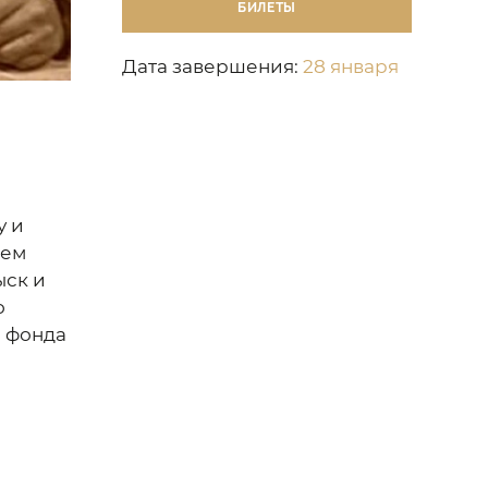
БИЛЕТЫ
Дата завершения:
28 января
у и
кем
ыск и
о
я фонда