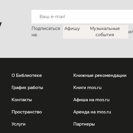
у
Подписаться
Афишу
Музыкальные
и
на:
события
О Библиотеке
Книжные рекомендации
График работы
Книги mos.ru
Контакты
Афиша на mos.ru
Пространство
Аренда на mos.ru
Услуги
Партнеры