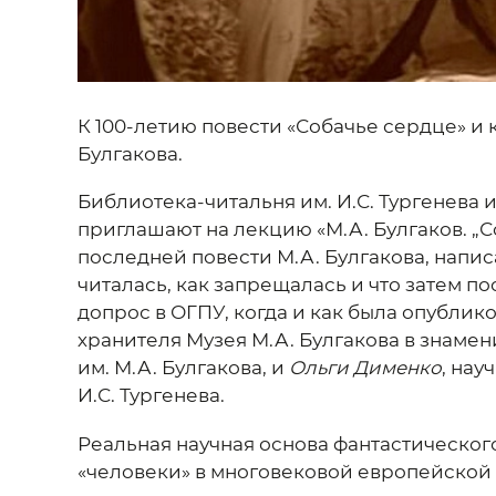
К 100-летию повести «Собачье сердце» и 
Булгакова.
Библиотека-читальня им. И.С. Тургенева 
приглашают на лекцию «М.А. Булгаков. „С
последней повести М.А. Булгакова, написа
читалась, как запрещалась и что затем по
допрос в ОГПУ, когда и как была опублико
хранителя Музея М.А. Булгакова в знаме
им. М.А. Булгакова, и
Ольги Дименко
, нау
И.С. Тургенева.
Реальная научная основа фантастическог
«человеки» в многовековой европейской к