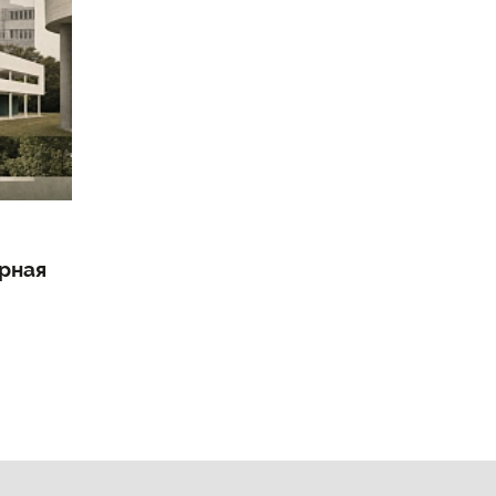
8 августа 2026 - 14:30
урная
Экскурсия «Вокруг библиотеки Турген
Сретенский бульвар», 8 августа