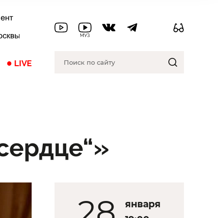
●
LIVE
 сердце“»
28
января