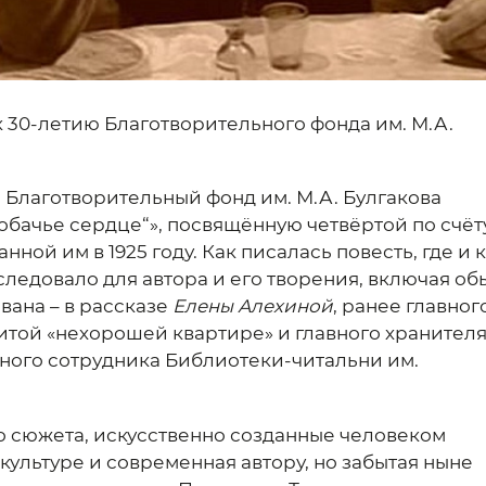
к 30-летию Благотворительного фонда им. М.А.
и Благотворительный фонд им. М.А. Булгакова
обачье сердце“», посвящённую четвёртой по счёт
нной им в 1925 году. Как писалась повесть, где и 
следовало для автора и его творения, включая об
вана – в рассказе
Елены Алехиной
, ранее главног
нитой «нехорошей квартире» и главного хранител
чного сотрудника Библиотеки-читальни им.
о сюжета, искусственно созданные человеком
ультуре и современная автору, но забытая ныне